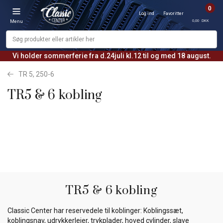
0
Log ind
Favoritter
0,00 DKK
Menu
Vi holder sommerferie fra d.24juli kl.12 til og med 18 august.
TR 5, 250-6
TR5 & 6 kobling
TR5 & 6 kobling
Classic Center har reservedele til koblinger: Koblingssæt,
koblingsnav, udrykkerlejer, trykplader, hoved cylinder, slave