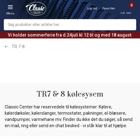
0
Log ind
Favoritter
0,00 DKK
Menu
Vi holder sommerferie fra d.24juli kl.12 til og med 18 august.
TR 7-8
TR7 & 8 kølesysem
Classic Center har reservedele til kølesystemer: Kølere,
kølerdæksler, kølerslanger, termostater, pakninger, el-blæsere,
vandpumper, varmehane mv. Finder du ikke det du søger, så send
en mail, ring eller send en chat besked - vi står klar til at hjælpe.