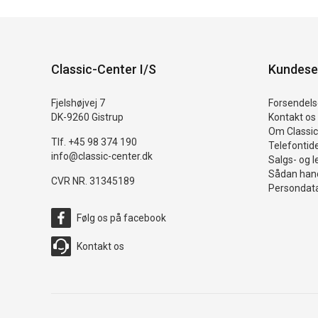
Classic-Center I/S
Kundese
Fjelshøjvej 7
Forsendelse
DK-9260 Gistrup
Kontakt os
Om Classic
Tlf. +45 98 374 190
Telefontid
info@classic-center.dk
Salgs- og l
Sådan hand
CVR NR. 31345189
Persondata
Følg os på facebook
Kontakt os