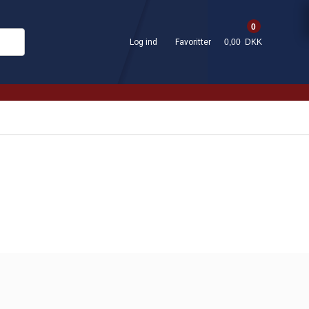
0
Log ind
Favoritter
0,00 DKK