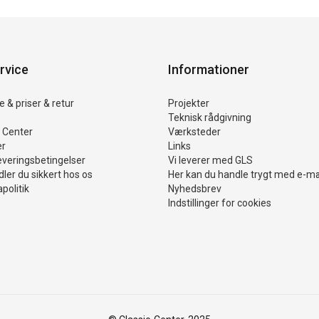
rvice
Informationer
 & priser & retur
Projekter
Teknisk rådgivning
 Center
Værksteder
er
Links
everingsbetingelser
Vi leverer med GLS
ler du sikkert hos os
Her kan du handle trygt med e-m
politik
Nyhedsbrev
Indstillinger for cookies