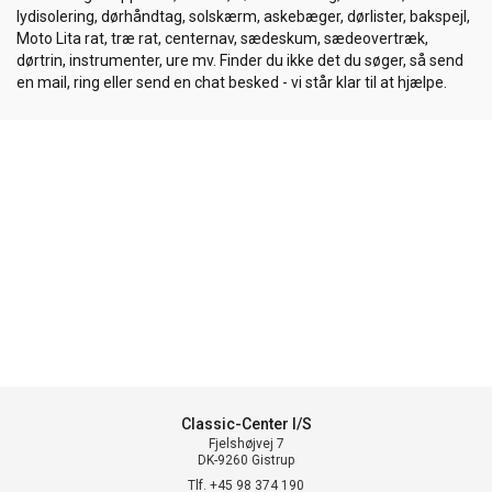
lydisolering, dørhåndtag, solskærm, askebæger, dørlister, bakspejl,
Moto Lita rat, træ rat, centernav, sædeskum, sædeovertræk,
dørtrin, instrumenter, ure mv. Finder du ikke det du søger, så send
en mail, ring eller send en chat besked - vi står klar til at hjælpe.
Classic-Center I/S
Fjelshøjvej 7
DK-9260 Gistrup
Tlf. +45 98 374 190