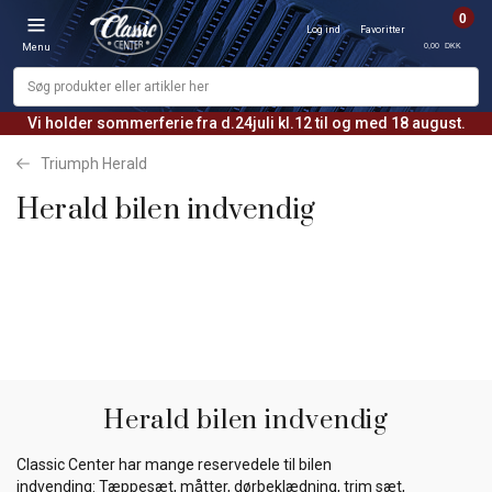
0
Log ind
Favoritter
0,00 DKK
Menu
Vi holder sommerferie fra d.24juli kl.12 til og med 18 august.
Triumph Herald
Herald bilen indvendig
Herald bilen indvendig
Classic Center har mange reservedele til bilen
indvending: Tæppesæt, måtter, dørbeklædning, trim sæt,