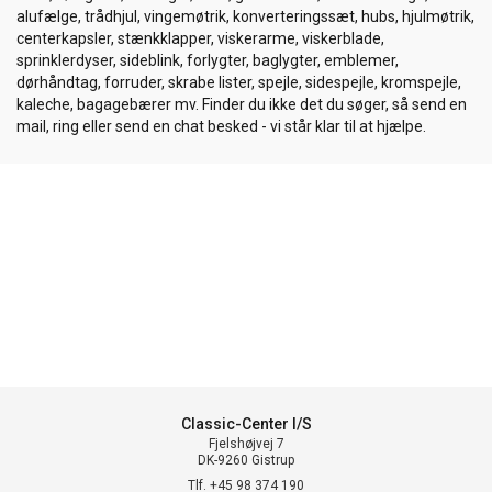
alufælge, trådhjul, vingemøtrik, konverteringssæt, hubs, hjulmøtrik,
centerkapsler, stænkklapper, viskerarme, viskerblade,
sprinklerdyser, sideblink, forlygter, baglygter, emblemer,
dørhåndtag, forruder, skrabe lister, spejle, sidespejle, kromspejle,
kaleche, bagagebærer mv. Finder du ikke det du søger, så send en
mail, ring eller send en chat besked - vi står klar til at hjælpe.
Classic-Center I/S
Fjelshøjvej 7
DK-9260 Gistrup
Tlf. +45 98 374 190