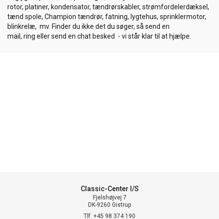
rotor, platiner, kondensator, tændrørskabler, strømfordelerdæksel,
tænd spole, Champion tændrør, fatning, lygtehus, sprinklermotor,
blinkrelæ, mv. Finder du ikke det du søger, så send en
mail, ring eller send en chat besked - vi står klar til at hjælpe.
Classic-Center I/S
Fjelshøjvej 7
DK-9260 Gistrup
Tlf. +45 98 374 190