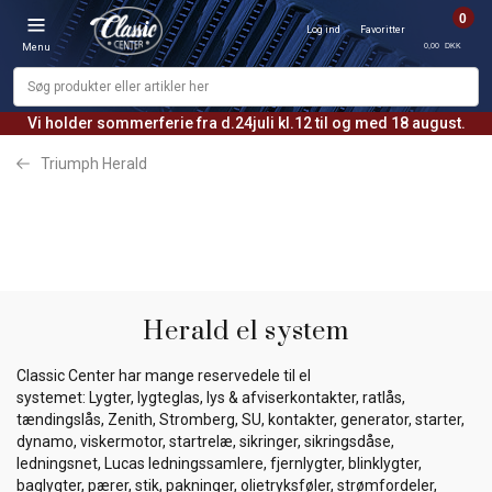
0
Log ind
Favoritter
0,00 DKK
Menu
Vi holder sommerferie fra d.24juli kl.12 til og med 18 august.
Triumph Herald
Herald el system
Classic Center har mange reservedele til el
systemet: Lygter, lygteglas, lys & afviserkontakter, ratlås,
tændingslås, Zenith, Stromberg, SU, kontakter, generator, starter,
dynamo, viskermotor, startrelæ, sikringer, sikringsdåse,
ledningsnet, Lucas ledningssamlere, fjernlygter, blinklygter,
baglygter, pærer, stik, pakninger, olietryksføler, strømfordeler,