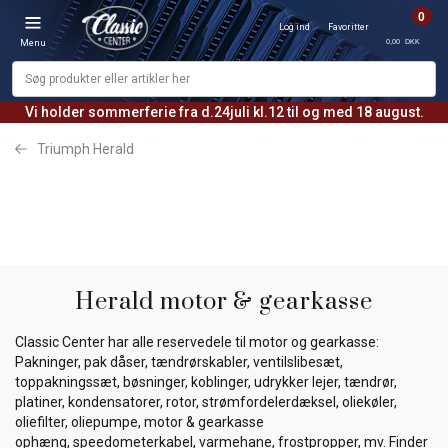
0
Log ind
Favoritter
0,00 DKK
Menu
Vi holder sommerferie fra d.24juli kl.12 til og med 18 august.
Triumph Herald
Herald motor & gearkasse
Classic Center har alle reservedele til motor og gearkasse:
Pakninger, pak dåser, tændrørskabler, ventilslibesæt,
toppakningssæt, bøsninger, koblinger, udrykker lejer, tændrør,
platiner, kondensatorer, rotor, strømfordelerdæksel, oliekøler,
oliefilter, oliepumpe, motor & gearkasse
ophæng, speedometerkabel, varmehane, frostpropper, mv. Finder