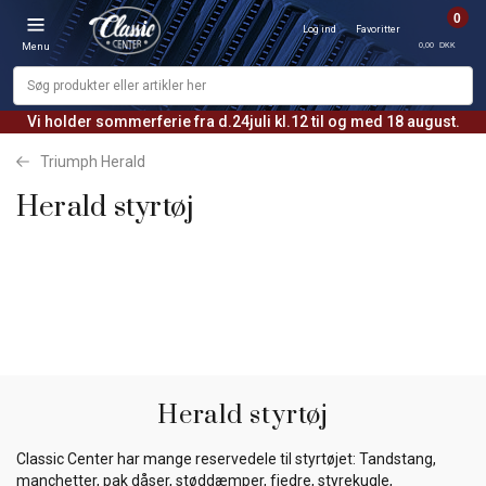
0
Log ind
Favoritter
0,00 DKK
Menu
Vi holder sommerferie fra d.24juli kl.12 til og med 18 august.
Triumph Herald
Herald styrtøj
Herald styrtøj
Classic Center har mange reservedele til styrtøjet: Tandstang,
manchetter, pak dåser, støddæmper, fjedre, styrekugle,