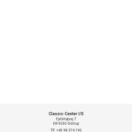
Classic-Center I/S
Fjelshøjvej 7
DK-9260 Gistrup
Tlf. +45 98 374 190