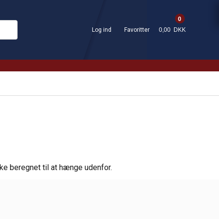
0
Log ind
Favoritter
0,00 DKK
kke beregnet til at hænge udenfor.