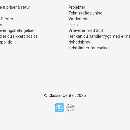
 & priser & retur
Projekter
Teknisk rådgivning
 Center
Værksteder
er
Links
everingsbetingelser
Vi leverer med GLS
ler du sikkert hos os
Her kan du handle trygt med e-m
politik
Nyhedsbrev
Indstillinger for cookies
© Classic-Center, 2025