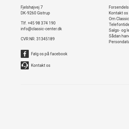
Fjelshøjvej 7
Forsendelse
DK-9260 Gistrup
Kontakt os
Om Classic
Tlf. +45 98 374 190
Telefontid
info@classic-center.dk
Salgs- og l
Sådan hand
CVR NR. 31345189
Persondata
Følg os på facebook
Kontakt os