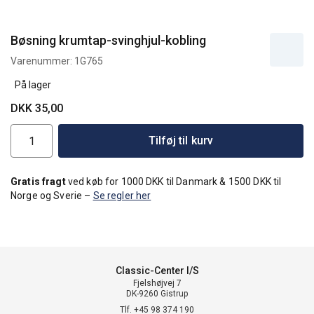
Bøsning krumtap-svinghjul-kobling
Varenummer:
1G765
På lager
DKK 35,00
Tilføj til kurv
Gratis fragt
ved køb for 1000 DKK til Danmark & 1500 DKK til
Norge og Sverie –
Se regler her
Classic-Center I/S
Fjelshøjvej 7
DK-9260 Gistrup
Tlf. +45 98 374 190