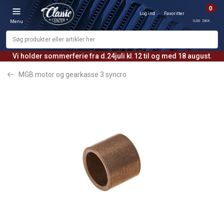
0
Log ind
Favoritter
0,00 DKK
Menu
Vi holder sommerferie fra d.24juli kl.12 til og med 18 august.
MGB motor og gearkasse 3 syncro