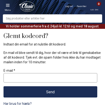
0
Log ind
Favoritter
0,00 DKK
Menu
Vi holder sommerferie fra d.24juli kl.12 til og med 18 august.
Glemt kodeord?
Indtast din email for at nulstile dit kodeord.
En mail vil blive sendt til dig, hvor der vil være et link til genskabelse
af dit kodeord. Tjek evt. din spam folder hvis ikke du har modtaget
mailen inden for 10 minutter.
E-mail *
Har brug for hjælp?