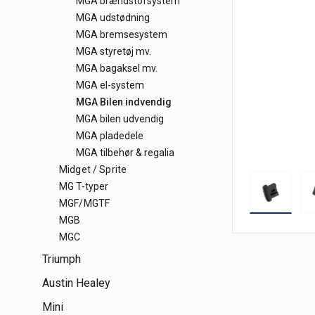
MGA brændstofsystem
MGA udstødning
MGA bremsesystem
MGA styretøj mv.
MGA bagaksel mv.
MGA el-system
MGA Bilen indvendig
MGA bilen udvendig
MGA pladedele
MGA tilbehør & regalia
Midget / Sprite
MG T-typer
MGF/MGTF
MGB
MGC
Triumph
Austin Healey
Mini