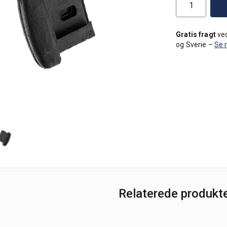
Gratis fragt
ved
og Sverie –
Se 
Relaterede produkt