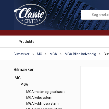
Produkter
Bilmærker
MG
MGA
MGA Bilen indvendig
Gu
Bilmærker
MG
MGA
MGA motor og gearkasse
MGA kølesystem
MGA koblingssystem