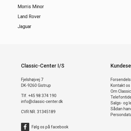
Morris Minor
Land Rover
Jaguar
Classic-Center I/S
Kundese
Fjelshøjvej 7
Forsendelse
DK-9260 Gistrup
Kontakt os
Om Classic
Tlf. +45 98 374 190
Telefontid
info@classic-center.dk
Salgs- og l
Sådan hand
CVR NR. 31345189
Persondata
Følg os på facebook