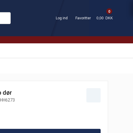
0
Log ind
Favoritter
0,00 DKK
 dør
HH6273