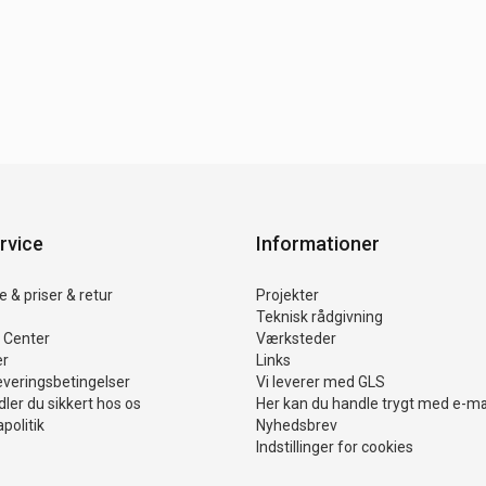
rvice
Informationer
 & priser & retur
Projekter
Teknisk rådgivning
 Center
Værksteder
er
Links
everingsbetingelser
Vi leverer med GLS
ler du sikkert hos os
Her kan du handle trygt med e-m
politik
Nyhedsbrev
Indstillinger for cookies