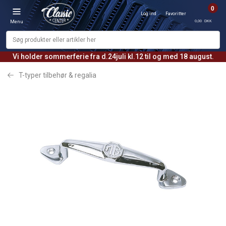
0
Log ind
Favoritter
0,00 DKK
Menu
Vi holder sommerferie fra d.24juli kl.12 til og med 18 august.
T-typer tilbehør & regalia