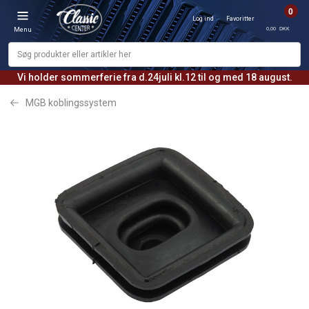
0
Log ind
Favoritter
0,00 DKK
Menu
Vi holder sommerferie fra d.24juli kl.12 til og med 18 august.
MGB koblingssystem