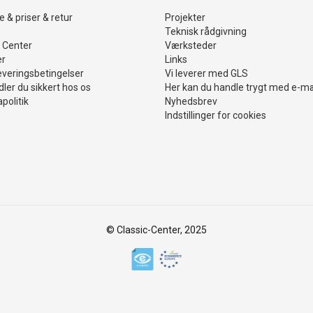
 & priser & retur
Projekter
Teknisk rådgivning
 Center
Værksteder
er
Links
everingsbetingelser
Vi leverer med GLS
ler du sikkert hos os
Her kan du handle trygt med e-m
politik
Nyhedsbrev
Indstillinger for cookies
© Classic-Center, 2025