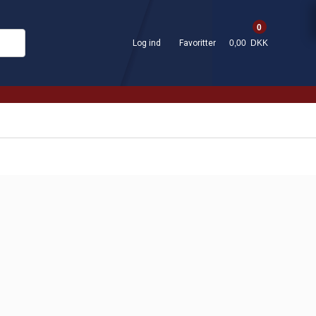
0
Log ind
Favoritter
0,00 DKK