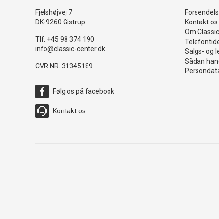
Fjelshøjvej 7
Forsendelse
DK-9260 Gistrup
Kontakt os
Om Classic
Tlf. +45 98 374 190
Telefontid
info@classic-center.dk
Salgs- og l
Sådan hand
CVR NR. 31345189
Persondata
Følg os på facebook
Kontakt os