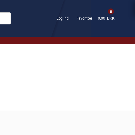
0
Log ind
Favoritter
0,00 DKK