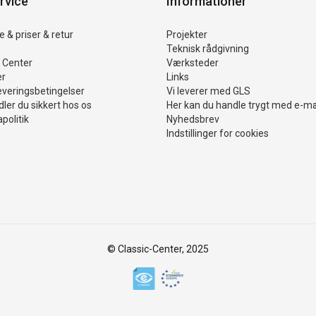
rvice
Informationer
 & priser & retur
Projekter
Teknisk rådgivning
 Center
Værksteder
er
Links
everingsbetingelser
Vi leverer med GLS
ler du sikkert hos os
Her kan du handle trygt med e-m
politik
Nyhedsbrev
Indstillinger for cookies
© Classic-Center, 2025