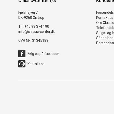
Classic-Center I/S
Kundese
Fjelshøjvej 7
Forsendelse
DK-9260 Gistrup
Kontakt os
Om Classic
Tlf. +45 98 374 190
Telefontid
info@classic-center.dk
Salgs- og l
Sådan hand
CVR NR. 31345189
Persondata
Følg os på facebook
Kontakt os