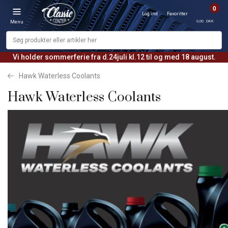
0
Log ind
Favoritter
0,00 DKK
Menu
Vi holder sommerferie fra d.24juli kl.12 til og med 18 august.
Hawk Waterless Coolants
Hawk Waterless Coolants