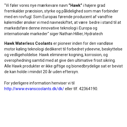
"Vi føler vores nye mærkevare navn
”Hawk”
i højere grad
fremkalder præcision, styrke og pålidelighed som man forbinder
med en rovfugl. Som Europas førende producent af vandfrie
kølemidler ønsker vi med navneskiftet, at være bedre i stand til at
markedsføre denne innovative teknologi i Europa og
internationale markeder" siger Nathan Hillier, Hydratech
Hawk Waterless Coolants
er pioneer inden for den vandløse
motor køling teknologi dedikeret til forbedret ydeevne, beskyttelse
og vedligeholdelse. Hawk eliminerer kogning, korrosion, og
overophedning samtid med at give den ultimative frost sikring.
Alle Hawk produkter er ikke giftige og bionedbrydelige sat er bevist
de kan holde i mindst 20 år uden eftersyn.
For yderligere information henviser vi til
http://www.evanscoolants.dk/dk/
eller tlf. 42364190.