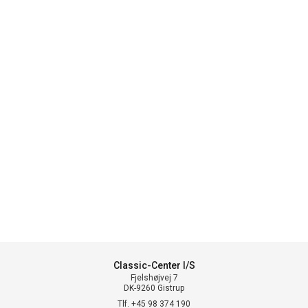
Classic-Center I/S
Fjelshøjvej 7
DK-9260 Gistrup
Tlf. +45 98 374 190