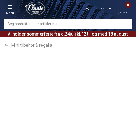
0
Log ind
Favoritter
0,00 DKK
Menu
Vi holder sommerferie fra d.24juli kl.12 til og med 18 august.
Mini tilbehør & regalia