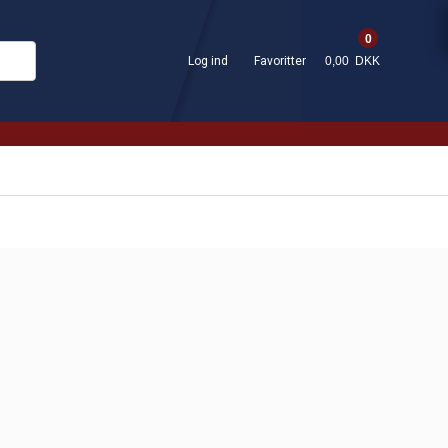
0
Log ind
Favoritter
0,00 DKK