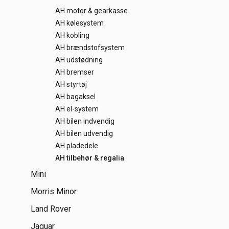
AH motor & gearkasse
AH kølesystem
AH kobling
AH brændstofsystem
AH udstødning
AH bremser
AH styrtøj
AH bagaksel
AH el-system
AH bilen indvendig
AH bilen udvendig
AH pladedele
AH tilbehør & regalia
Mini
Morris Minor
Land Rover
Jaguar