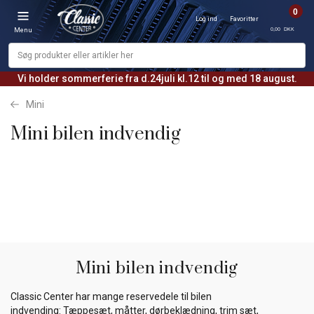
0
Log ind
Favoritter
0,00 DKK
Menu
Vi holder sommerferie fra d.24juli kl.12 til og med 18 august.
Mini
Mini bilen indvendig
Mini bilen indvendig
Classic Center har mange reservedele til bilen
indvending: Tæppesæt, måtter, dørbeklædning, trim sæt,