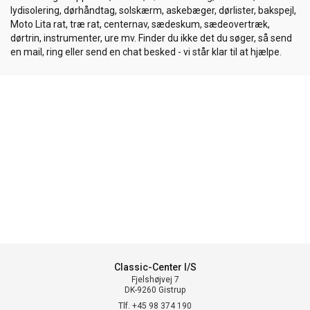
lydisolering, dørhåndtag, solskærm, askebæger, dørlister, bakspejl,
Moto Lita rat, træ rat, centernav, sædeskum, sædeovertræk,
dørtrin, instrumenter, ure mv. Finder du ikke det du søger, så send
en mail, ring eller send en chat besked - vi står klar til at hjælpe.
Classic-Center I/S
Fjelshøjvej 7
DK-9260 Gistrup
Tlf. +45 98 374 190