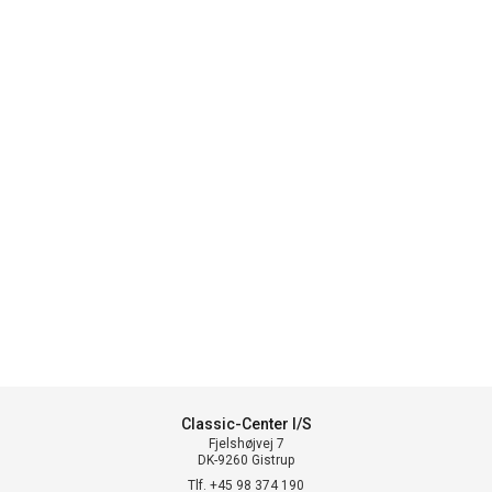
Classic-Center I/S
Fjelshøjvej 7
DK-9260 Gistrup
Tlf. +45 98 374 190