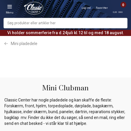
0
Log ind
Favoritter
0,00 DKK
Menu
Vi holder sommerferie fra d.24juli kl.12 til og med 18 august.
Mini pladedele
Mini Clubman
Classic Center har nogle pladedele og kan skaffe de fleste:
Forskærm, front, hjelm, torpedoplade, dørplade, bagskærm,
hjulkasse, inder skærm, bund, paneler, dørtrin, reparations stykker,
bagklap mv. Finder du ikke det du søger, så send en mail, ring eller
send en chat besked - vi står klar til at hjælpe.