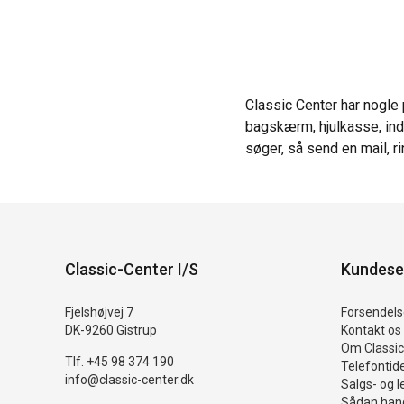
Classic Center har nogle 
bagskærm, hjulkasse, inde
søger, så send en mail, ri
Classic-Center I/S
Kundese
Fjelshøjvej 7
Forsendelse
DK-9260 Gistrup
Kontakt os
Om Classic
Tlf. +45 98 374 190
Telefontid
info@classic-center.dk
Salgs- og l
Sådan hand