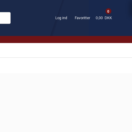
0
Log ind
Favoritter
0,00 DKK