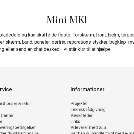
Mini MK1
pladedele og kan skaffe de fleste: Forskærm, front, hjelm, torpe
r skærm, bund, paneler, dørtrin, reparations stykker, bagklap mv
ng eller send en chat besked - vi står klar til at hjælpe.
rvice
Informationer
 & priser & retur
Projekter
Teknisk rådgivning
 Center
Værksteder
er
Links
everingsbetingelser
Vi leverer med GLS
ler du sikkert hos os
Her kan du handle trygt med e-m