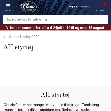
0
Log ind
Favoritter
0,00 DKK
Menu
Vi holder sommerferie fra d.24juli kl.12 til og med 18 august.
Austin Healey 3000
AH styrtøj
AH styrtøj
Classic Center har mange reservedele til styrtøjet: Tandstang,
manchetter, pak dåser, støddæmper, fjedre, styrekugle,