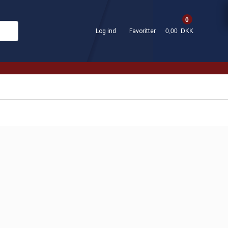
0
Log ind
Favoritter
0,00 DKK