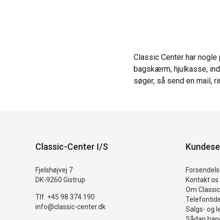
Classic Center har nogle 
bagskærm, hjulkasse, inde
søger, så send en mail, ri
Classic-Center I/S
Kundese
Fjelshøjvej 7
Forsendelse
DK-9260 Gistrup
Kontakt os
Om Classic
Tlf. +45 98 374 190
Telefontid
info@classic-center.dk
Salgs- og l
Sådan hand