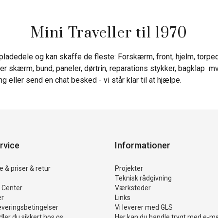
Mini Traveller til 1970
pladedele og kan skaffe de fleste: Forskærm, front, hjelm, torpe
r skærm, bund, paneler, dørtrin, reparations stykker, bagklap mv
ng eller send en chat besked - vi står klar til at hjælpe.
rvice
Informationer
 & priser & retur
Projekter
Teknisk rådgivning
 Center
Værksteder
er
Links
everingsbetingelser
Vi leverer med GLS
ler du sikkert hos os
Her kan du handle trygt med e-m