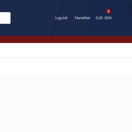
0
Log ind
Favoritter
0,00 DKK