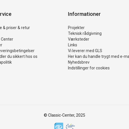
rvice
Informationer
 & priser & retur
Projekter
Teknisk rådgivning
 Center
Værksteder
er
Links
everingsbetingelser
Vi leverer med GLS
ler du sikkert hos os
Her kan du handle trygt med e-m
politik
Nyhedsbrev
Indstillinger for cookies
© Classic-Center, 2025