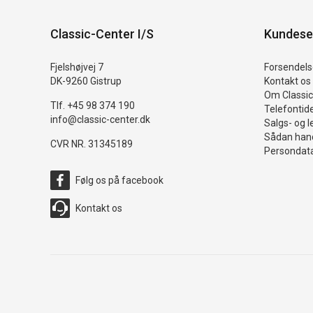
Classic-Center I/S
Kundese
Fjelshøjvej 7
Forsendelse
DK-9260 Gistrup
Kontakt os
Om Classic
Tlf. +45 98 374 190
Telefontid
info@classic-center.dk
Salgs- og l
Sådan hand
CVR NR. 31345189
Persondata
Følg os på facebook
Kontakt os