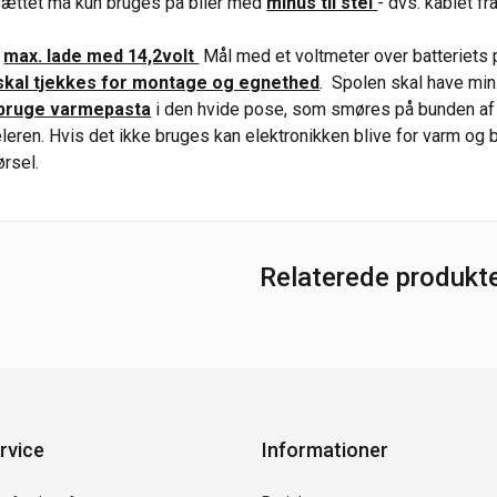
/ sættet må kun bruges på biler med
minus til stel
- dvs. kablet f
.
å
max. lade med 14,2volt
Mål med et voltmeter over batteriets p
skal tjekkes for montage og egnethed
. Spolen skal have mi
bruge varmepasta
i den hvide pose, som smøres på bunden af 
eren. Hvis det ikke bruges kan elektronikken blive for varm og bi
ørsel.
Relaterede produkt
rvice
Informationer