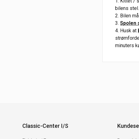
1. Kittet 
bilens stel
2. Bilen m
3.
Spolen 
4. Husk at
strømfordel
minuters k
Classic-Center I/S
Kundese