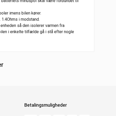
ra batteriets minuspol skal være forbundet til
oler imens bilen kører.
n. 1.4Ohms i modstand.
enheden så den isolerer varmen fra
len i enkelte tilfælde gå i stå efter nogle
er
Betalingsmuligheder