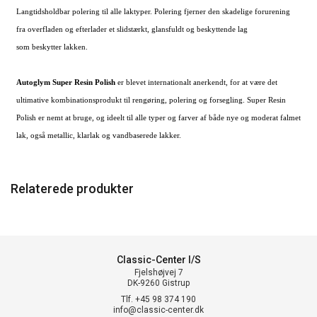
Langtidsholdbar polering til alle laktyper. Polering fjerner den skadelige forurening
fra overfladen og efterlader et slidstærkt, glansfuldt og beskyttende lag
som beskytter lakken.
Autoglym Super Resin Polish
er blevet internationalt anerkendt, for at være det
ultimative kombinationsprodukt til rengøring, polering og forsegling. Super Resin
Polish er nemt at bruge, og ideelt til alle typer og farver af både nye og moderat falmet
lak, også metallic, klarlak og vandbaserede lakker.
Relaterede produkter
Classic-Center I/S
Fjelshøjvej 7
DK-9260 Gistrup
Tlf. +45 98 374 190
info@classic-center.dk