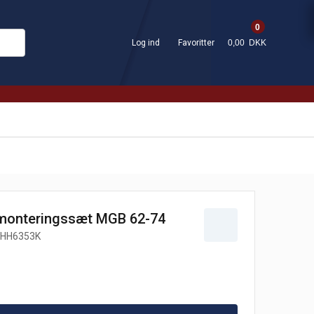
0
Log ind
Favoritter
0,00 DKK
 monteringssæt MGB 62-74
HH6353K