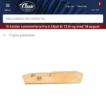
0
Log ind
Favoritter
0,00 DKK
Menu
Vi holder sommerferie fra d.24juli kl.12 til og med 18 august.
T-typer pladedele