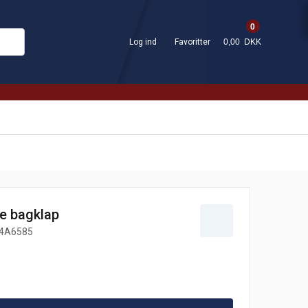
0
Log ind
Favoritter
0,00 DKK
ste bagklap
4A6585