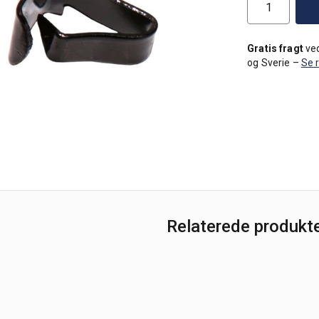
Gratis fragt
ved
og Sverie –
Se 
Relaterede produkt