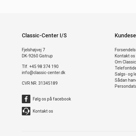
Classic-Center I/S
Kundese
Fjelshøjvej 7
Forsendelse
DK-9260 Gistrup
Kontakt os
Om Classic
Tlf. +45 98 374 190
Telefontid
info@classic-center.dk
Salgs- og l
Sådan hand
CVR NR. 31345189
Persondata
Følg os på facebook
Kontakt os