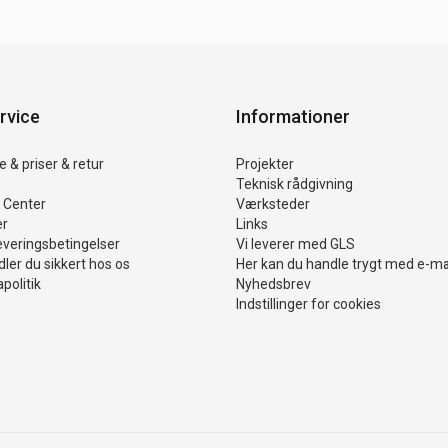
rvice
Informationer
 & priser & retur
Projekter
Teknisk rådgivning
 Center
Værksteder
er
Links
everingsbetingelser
Vi leverer med GLS
ler du sikkert hos os
Her kan du handle trygt med e-m
politik
Nyhedsbrev
Indstillinger for cookies