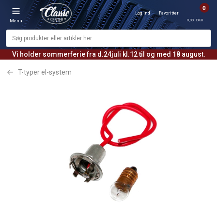
0
Log ind
Favoritter
0,00 DKK
Menu
Vi holder sommerferie fra d.24juli kl.12 til og med 18 august.
T-typer el-system