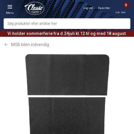
0
Log ind
Favoritter
0,00 DKK
Menu
Vi holder sommerferie fra d.24juli kl.12 til og med 18 august.
MGB bilen indvendig