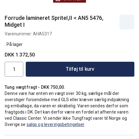
Forrude lamineret SpriteI,II < AN5 5476,
Midget I
Varenummer:
AHA5317
På lager
DKK 1.372,50
Tilføj til kurv
Tung vægt fragt - DKK 750,00.
Denne vare har enten en vægt over 30 kg, særlige mål der
overstiger forsendelse med GLS eller kræver særlig indpakning
og emballage, da varen er skrøbelig. Varen sendes derfor som
fragtgods i DK. Det kan derfor være en fordel at afhente varen
ved Classic Center. Vi sender ikke Tungfragt varer til Norge og
Sverige se
salgs og leveringsbetingelser
.