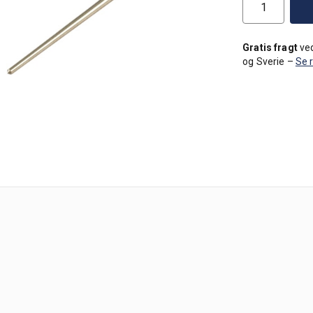
Gratis fragt
ved
og Sverie –
Se 