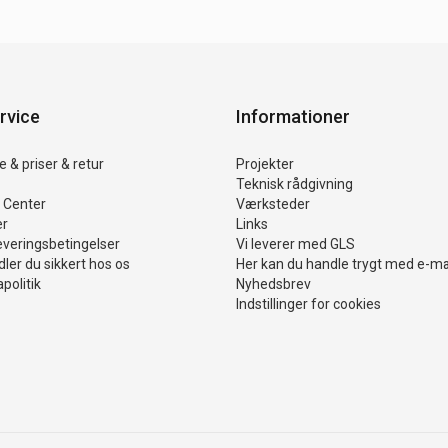
rvice
Informationer
 & priser & retur
Projekter
Teknisk rådgivning
 Center
Værksteder
er
Links
everingsbetingelser
Vi leverer med GLS
ler du sikkert hos os
Her kan du handle trygt med e-m
politik
Nyhedsbrev
Indstillinger for cookies