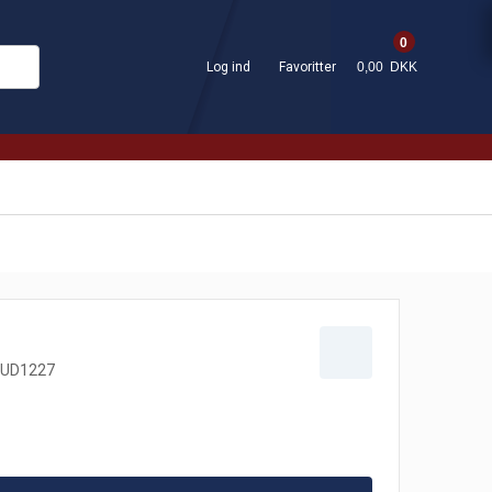
0
Log ind
Favoritter
0,00 DKK
UD1227