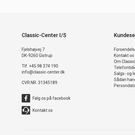
Classic-Center I/S
Kundese
Fjelshøjvej 7
Forsendelse
DK-9260 Gistrup
Kontakt os
Om Classic
Tlf. +45 98 374 190
Telefontid
info@classic-center.dk
Salgs- og l
Sådan hand
CVR NR. 31345189
Persondata
Følg os på facebook
Kontakt os