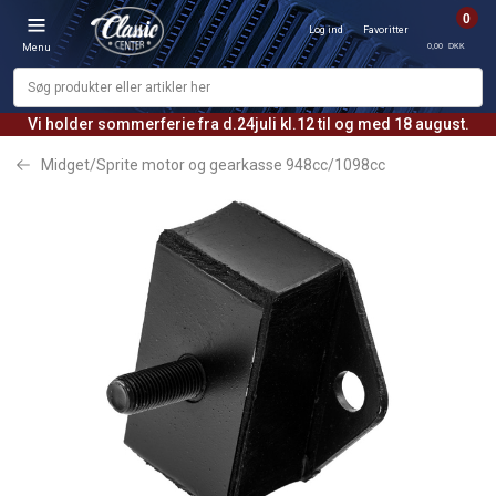
0
Log ind
Favoritter
0,00 DKK
Menu
Vi holder sommerferie fra d.24juli kl.12 til og med 18 august.
Midget/Sprite motor og gearkasse 948cc/1098cc