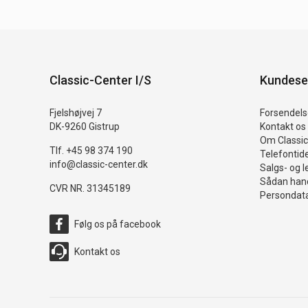
Classic-Center I/S
Kundese
Fjelshøjvej 7
Forsendelse
DK-9260 Gistrup
Kontakt os
Om Classic
Tlf. +45 98 374 190
Telefontid
info@classic-center.dk
Salgs- og l
Sådan hand
CVR NR. 31345189
Persondata
Følg os på facebook
Kontakt os