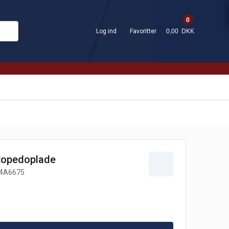
0
Log ind
Favoritter
0,00 DKK
topedoplade
4A6675