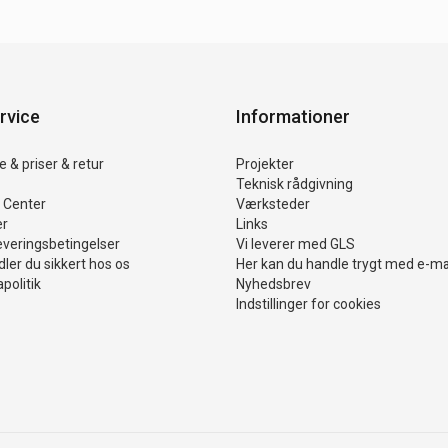
rvice
Informationer
 & priser & retur
Projekter
Teknisk rådgivning
 Center
Værksteder
er
Links
everingsbetingelser
Vi leverer med GLS
ler du sikkert hos os
Her kan du handle trygt med e-m
politik
Nyhedsbrev
Indstillinger for cookies