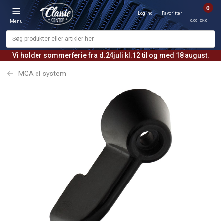
0
Log ind
Favoritter
0,00 DKK
Menu
Vi holder sommerferie fra d.24juli kl.12 til og med 18 august.
MGA el-system