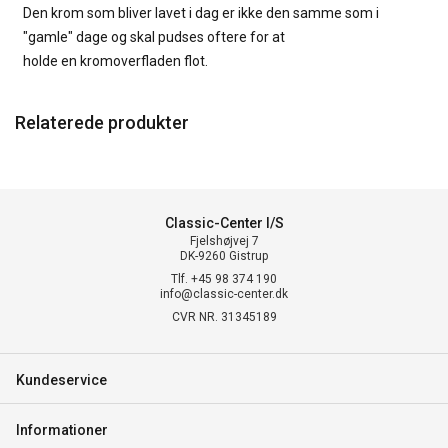
Den krom som bliver lavet i dag er ikke den samme som i
"gamle" dage og skal pudses oftere for at
holde en kromoverfladen flot.
Relaterede produkter
Classic-Center I/S
Fjelshøjvej 7
DK-9260 Gistrup
Tlf. +45 98 374 190
info@classic-center.dk
CVR NR. 31345189
Kundeservice
Informationer