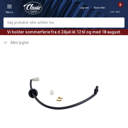
0
Log ind
Favoritter
0,00 DKK
Menu
Vi holder sommerferie fra d.24juli kl.12 til og med 18 august.
Mini lygter