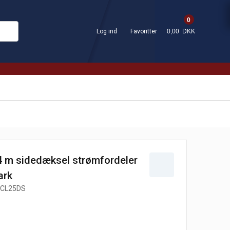
0
Log ind
Favoritter
0,00 DKK
 m sidedæksel strømfordeler
ark
CL25DS