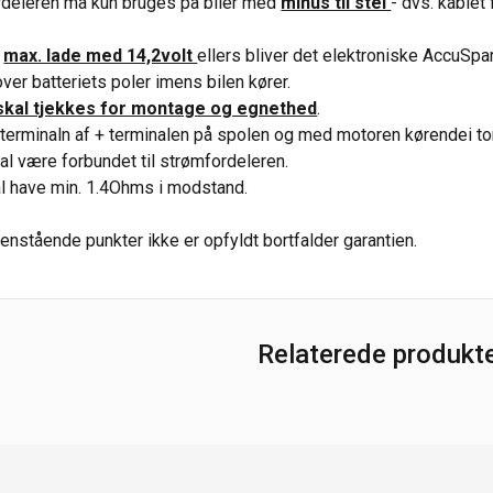
rdeleren må kun bruges på biler med
minus til stel
- dvs. kablet
.
å
max. lade med 14,2volt
ellers bliver det elektroniske AccuSpa
ver batteriets poler imens bilen kører.
skal tjekkes for montage og egnethed
.
terminaln af + terminalen på spolen og med motoren kørendei to
al være forbundet til strømfordeleren.
l have min. 1.4Ohms i modstand.
enstående punkter ikke er opfyldt bortfalder garantien.
Relaterede produkt