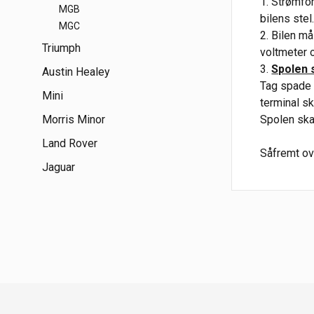
1. Strømfo
MGB
bilens stel
MGC
2. Bilen m
Triumph
voltmeter o
3.
Spolen 
Austin Healey
Tag spade 
Mini
terminal sk
Morris Minor
Spolen ska
Land Rover
Såfremt ov
Jaguar