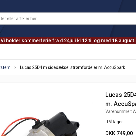
Vi holder sommerferie fra d.24juli kl.12 til og med 18 august.
system
Lucas 25D4 m sidedæksel strømfordeler m. AccuSpark
Lucas 25D4
m. AccuSp
Varenummer:
A
På lager
DKK 749,00