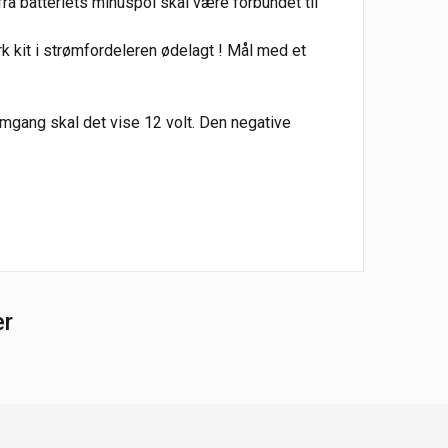
 fra batteriets minuspol skal være forbundet til
rk kit i strømfordeleren ødelagt ! Mål med et
mgang skal det vise 12 volt. Den negative
er