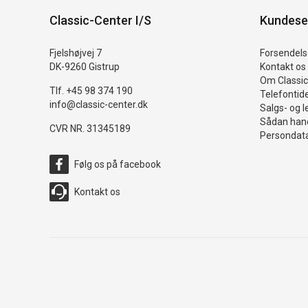
Classic-Center I/S
Kundese
Fjelshøjvej 7
Forsendelse
DK-9260 Gistrup
Kontakt os
Om Classic
Tlf. +45 98 374 190
Telefontid
info@classic-center.dk
Salgs- og l
Sådan hand
CVR NR. 31345189
Persondata
Følg os på facebook
Kontakt os