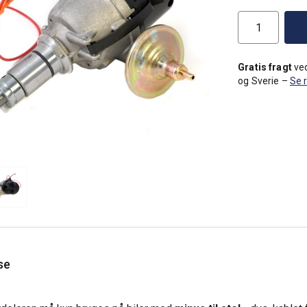
Gratis fragt
ved
og Sverie –
Se 
se