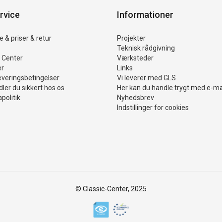
rvice
Informationer
 & priser & retur
Projekter
Teknisk rådgivning
 Center
Værksteder
er
Links
everingsbetingelser
Vi leverer med GLS
ler du sikkert hos os
Her kan du handle trygt med e-m
politik
Nyhedsbrev
Indstillinger for cookies
© Classic-Center, 2025