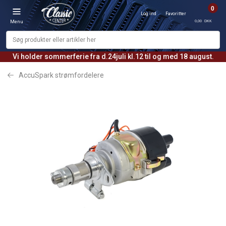
0
Log ind
Favoritter
0,00 DKK
Menu
Vi holder sommerferie fra d.24juli kl.12 til og med 18 august.
AccuSpark strømfordelere