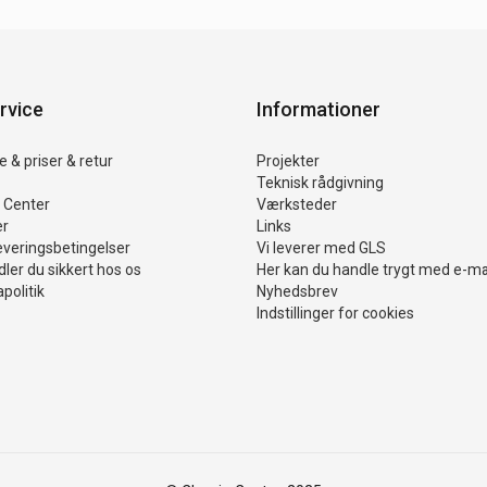
rvice
Informationer
 & priser & retur
Projekter
Teknisk rådgivning
 Center
Værksteder
er
Links
everingsbetingelser
Vi leverer med GLS
ler du sikkert hos os
Her kan du handle trygt med e-m
politik
Nyhedsbrev
Indstillinger for cookies