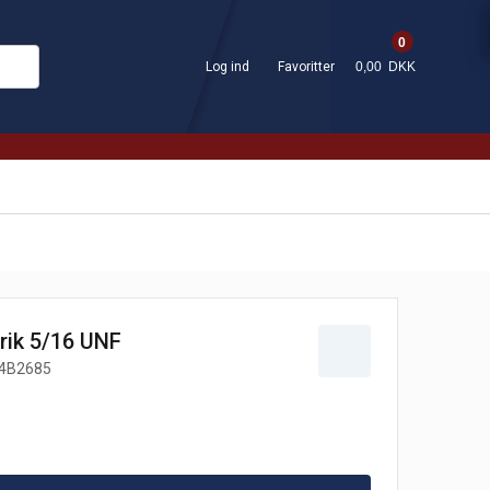
0
Log ind
Favoritter
0,00 DKK
rik 5/16 UNF
4B2685