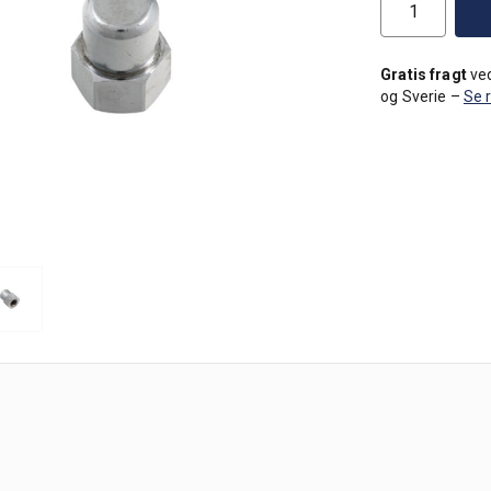
Gratis fragt
ved
og Sverie –
Se 