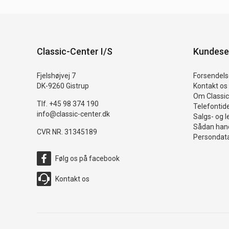
Classic-Center I/S
Kundese
Fjelshøjvej 7
Forsendelse
DK-9260 Gistrup
Kontakt os
Om Classic
Tlf. +45 98 374 190
Telefontid
info@classic-center.dk
Salgs- og l
Sådan hand
CVR NR. 31345189
Persondata
Følg os på facebook
Kontakt os