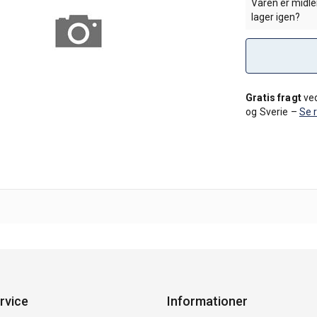
Varen er midler
lager igen?
Gratis fragt
ved
og Sverie –
Se 
rvice
Informationer