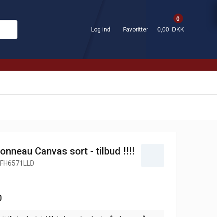
0
Log ind
Favoritter
0,00 DKK
nneau Canvas sort - tilbud !!!!
FH6571LLD
0