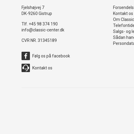
Fjelshøjvej 7
Forsendelse
DK-9260 Gistrup
Kontakt os
Om Classic
Tlf. +45 98 374 190
Telefontid
info@classic-center.dk
Salgs- og l
Sådan hand
CVR NR. 31345189
Persondata
Følg os på facebook
Kontakt os