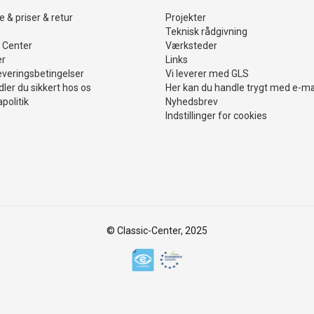
 & priser & retur
Projekter
Teknisk rådgivning
 Center
Værksteder
er
Links
everingsbetingelser
Vi leverer med GLS
ler du sikkert hos os
Her kan du handle trygt med e-m
politik
Nyhedsbrev
Indstillinger for cookies
© Classic-Center, 2025