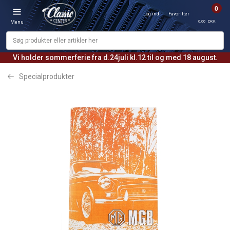
0
Log ind
Favoritter
0,00 DKK
Menu
Vi holder sommerferie fra d.24juli kl.12 til og med 18 august.
Specialprodukter