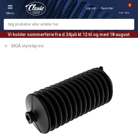
0
Log ind
Favoritter
0,00 DKK
Menu
Vi holder sommerferie fra d.24juli kl.12 til og med 18 august.
MGA styretøj mv.