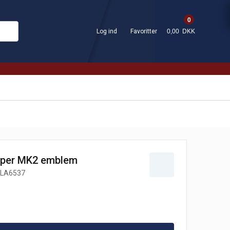
0
Log ind
Favoritter
0,00 DKK
oper MK2 emblem
LA6537