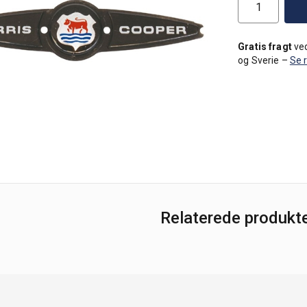
Gratis fragt
ved
og Sverie –
Se 
Relaterede produkt