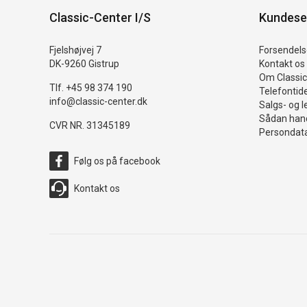
Classic-Center I/S
Kundese
Fjelshøjvej 7
Forsendelse
DK-9260 Gistrup
Kontakt os
Om Classic
Tlf. +45 98 374 190
Telefontid
info@classic-center.dk
Salgs- og l
Sådan hand
CVR NR. 31345189
Persondata
Følg os på facebook
Kontakt os