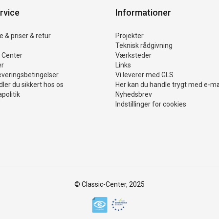
rvice
Informationer
 & priser & retur
Projekter
Teknisk rådgivning
 Center
Værksteder
er
Links
everingsbetingelser
Vi leverer med GLS
ler du sikkert hos os
Her kan du handle trygt med e-m
politik
Nyhedsbrev
Indstillinger for cookies
© Classic-Center, 2025