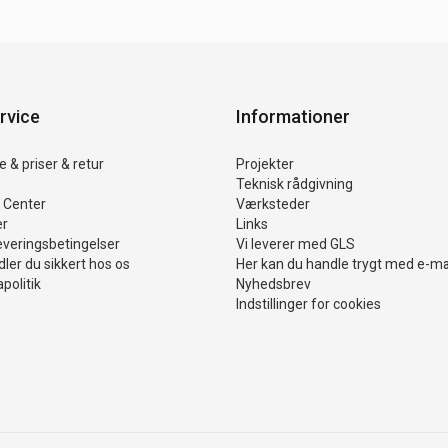
rvice
Informationer
 & priser & retur
Projekter
Teknisk rådgivning
 Center
Værksteder
er
Links
everingsbetingelser
Vi leverer med GLS
ler du sikkert hos os
Her kan du handle trygt med e-m
politik
Nyhedsbrev
Indstillinger for cookies