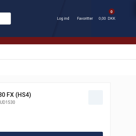
0
Log ind
Favoritter
0,00 DKK
30 FX (HS4)
UD1530