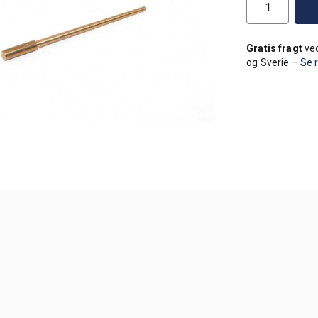
Gratis fragt
ved
og Sverie –
Se 