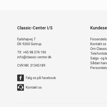
Classic-Center I/S
Kundese
Fjelshøjvej 7
Forsendelse
DK-9260 Gistrup
Kontakt os
Om Classic
Tlf. +45 98 374 190
Telefontid
info@classic-center.dk
Salgs- og l
Sådan hand
CVR NR. 31345189
Persondata
Følg os på facebook
Kontakt os