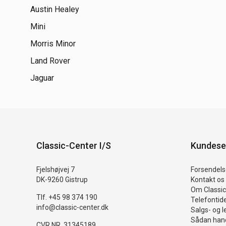
Austin Healey
Mini
Morris Minor
Land Rover
Jaguar
Classic-Center I/S
Kundese
Fjelshøjvej 7
Forsendelse
DK-9260 Gistrup
Kontakt os
Om Classic
Tlf. +45 98 374 190
Telefontid
info@classic-center.dk
Salgs- og l
Sådan hand
CVR NR. 31345189