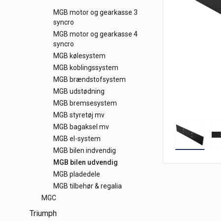
MGB motor og gearkasse 3
syncro
MGB motor og gearkasse 4
syncro
MGB kølesystem
MGB koblingssystem
MGB brændstofsystem
MGB udstødning
MGB bremsesystem
MGB styretøj mv
MGB bagaksel mv
MGB el-system
MGB bilen indvendig
MGB bilen udvendig
MGB pladedele
MGB tilbehør & regalia
MGC
Triumph