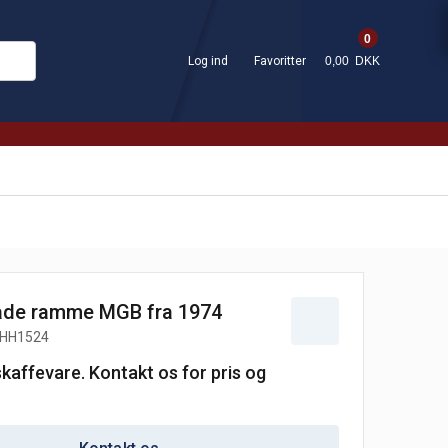
0
Log ind
Favoritter
0,00 DKK
de ramme MGB fra 1974
HH1524
skaffevare. Kontakt os for pris og