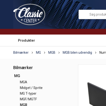
Produkter
Bilmærker
MG
MGB
MGB bilen udvendig
Num
Bilmærker
MG
MGA
Midget / Sprite
MG T-typer
MGF/MGTF
MGB