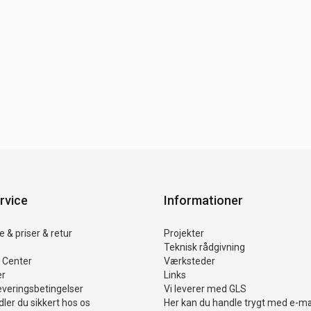
rvice
Informationer
 & priser & retur
Projekter
Teknisk rådgivning
 Center
Værksteder
er
Links
everingsbetingelser
Vi leverer med GLS
ler du sikkert hos os
Her kan du handle trygt med e-m